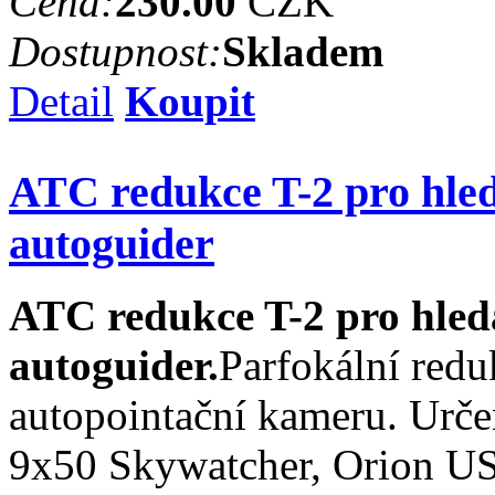
Cena:
230.00
CZK
Dostupnost:
Skladem
Detail
Koupit
ATC redukce T-2 pro hle
autoguider
ATC redukce T-2 pro hle
autoguider.
Parfokální red
autopointační kameru. Urč
9x50 Skywatcher, Orion U