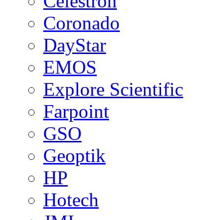
Celestron
Coronado
DayStar
EMOS
Explore Scientific
Farpoint
GSO
Geoptik
HP
Hotech