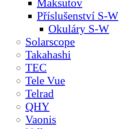
Maksutov
Příslušenství S-W
Okuláry S-W
Solarscope
Takahashi
TEC
Tele Vue
Telrad
QHY
Vaonis