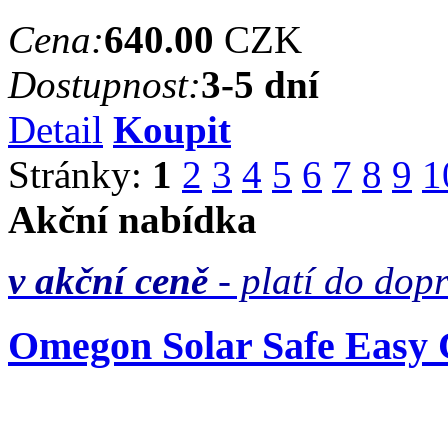
Cena:
640.00
CZK
Dostupnost:
3-5 dní
Detail
Koupit
Stránky:
1
2
3
4
5
6
7
8
9
1
Akční nabídka
v akční ceně
- platí do dop
Omegon Solar Safe Easy C