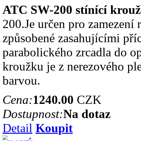
ATC SW-200 stínící krou
200.Je určen pro zamezení re
způsobené zasahujícími pří
parabolického zrcadla do o
kroužku je z nerezového pl
barvou.
Cena:
1240.00
CZK
Dostupnost:
Na dotaz
Detail
Koupit