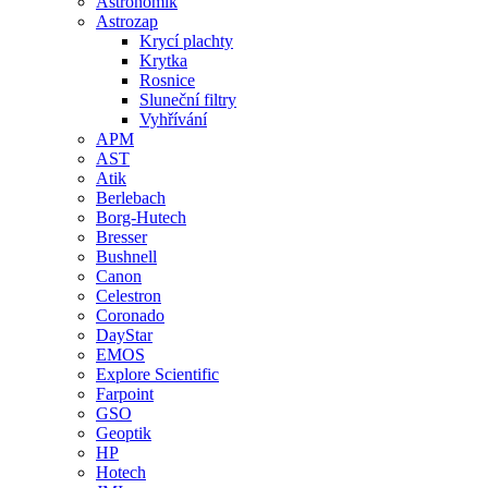
Astronomik
Astrozap
Krycí plachty
Krytka
Rosnice
Sluneční filtry
Vyhřívání
APM
AST
Atik
Berlebach
Borg-Hutech
Bresser
Bushnell
Canon
Celestron
Coronado
DayStar
EMOS
Explore Scientific
Farpoint
GSO
Geoptik
HP
Hotech