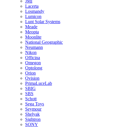
JMI
Lacerta
Losmandy
Lumicon
Lunt Solar Systems
Meade
Meopta
Moonlite
National Geographic
Neumann
Nikon
Officina
Omegon
Optolong
Orion
Ovision
PrimaLuceLab
SBIG
SBS
Schott
Sega Toys
Seymour
Shelyak
Sightron
SONY