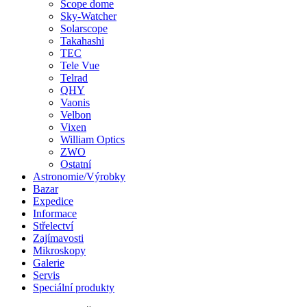
Scope dome
Sky-Watcher
Solarscope
Takahashi
TEC
Tele Vue
Telrad
QHY
Vaonis
Velbon
Vixen
William Optics
ZWO
Ostatní
Astronomie/Výrobky
Bazar
Expedice
Informace
Střelectví
Zajímavosti
Mikroskopy
Galerie
Servis
Speciální produkty