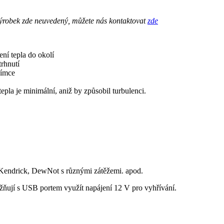
výrobek zde neuvedený, můžete nás kontaktovat
zde
ení tepla do okolí
trhnutí
jímce
tepla je minimální, aniž by způsobil turbulenci.
 Kendrick, DewNot s různými zátěžemi. apod.
žňují s USB portem využít napájení 12 V pro vyhřívání.