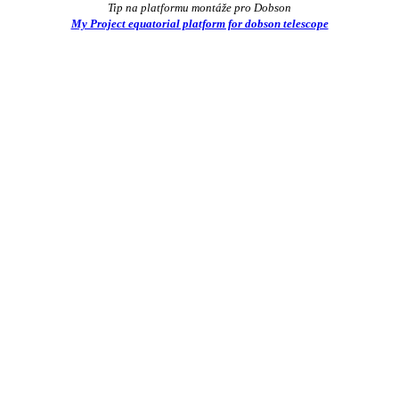
Tip na platformu montáže pro Dobson
My Project equatorial platform for dobson telescope