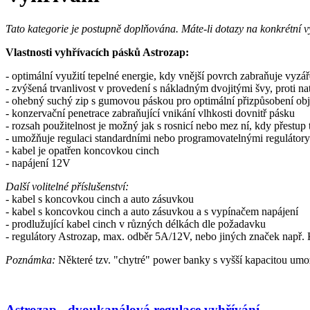
Tato kategorie je postupně doplňována. Máte-li dotazy na konkrétní 
Vlastnosti vyhřívacích pásků Astrozap:
- optimální využití tepelné energie, kdy vnější povrch zabraňuje vyzář
- zvýšená trvanlivost v provedení s nákladným dvojitými švy, proti na
- ohebný suchý zip s gumovou páskou pro optimální přizpůsobení ob
- konzervační penetrace zabraňující vnikání vlhkosti dovnitř pásku
- rozsah použitelnost je možný jak s rosnicí nebo mez ní, kdy přestup 
- umožňuje regulaci standardními nebo programovatelnými regulátory
- kabel je opatřen koncovkou cinch
- napájení 12V
Další volitelné příslušenství:
- kabel s koncovkou cinch a auto zásuvkou
- kabel s koncovkou cinch a auto zásuvkou a s vypínačem napájení
- prodlužující kabel cinch v různých délkách dle požadavku
- regulátory Astrozap, max. odběr 5A/12V, nebo jiných značek např.
Poznámka:
Některé tzv. "chytré" power banky s vyšší kapacitou umo
Astrozap - dvoukanálová regulace vyhřívání