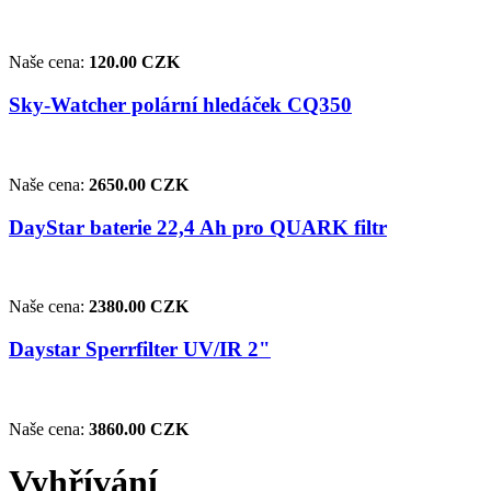
Naše cena:
120.00 CZK
Sky-Watcher polární hledáček CQ350
Naše cena:
2650.00 CZK
DayStar baterie 22,4 Ah pro QUARK filtr
Naše cena:
2380.00 CZK
Daystar Sperrfilter UV/IR 2"
Naše cena:
3860.00 CZK
Vyhřívání