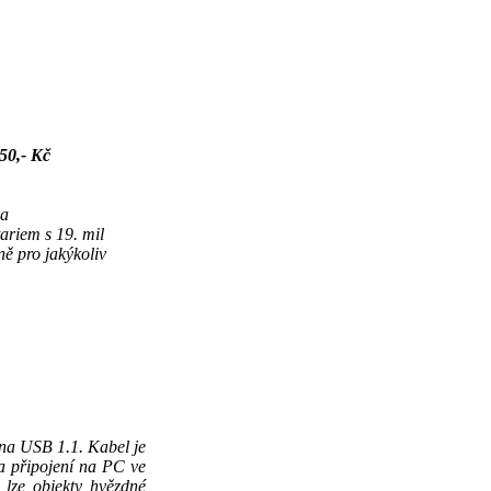
50,- Kč
da
ariem s 19. mil
ě pro jakýkoliv
na USB 1.1. Kabel je
 a připojení na PC ve
 lze objekty hvězdné