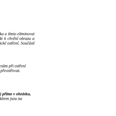
tka a tímto eliminovat
jde k chvění obrazu a
cké ostření. Součástí
esům při ostření
 přeostřovat.
) přímo v ohnisku,
lárem jsou na