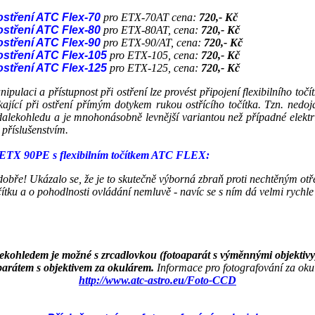
 ostření ATC Flex-70
pro ETX-70AT cena:
720,- Kč
 ostření ATC Flex-80
pro ETX-80AT, cena:
720,- Kč
 ostření ATC Flex-90
pro ETX-90/AT, cena:
720,- Kč
 ostření ATC Flex-105
pro ETX-105, cena:
720,- Kč
 ostření ATC Flex-125
pro ETX-125, cena:
720,- Kč
ulaci a přístupnost při ostření lze provést připojení flexibilního točí
ikající při ostření přímým dotykem rukou ostřícího točítka. Tzn. nedo
lekohledu a je mnohonásobně levnější variantou než případné elektri
s příslušenstvím.
e ETX 90PE s flexibilním točítkem ATC FLEX:
bře! Ukázalo se, že je to skutečně výborná zbraň proti nechtěným otř
ítku a o pohodlnosti ovládání nemluvě - navíc se s ním dá velmi rychle
ekohledem je možné s zrcadlovkou (fotoaparát s výměnnými objektivy
parátem s objektivem za okulárem.
Informace pro fotografování za oku
http://www.atc-astro.eu/Foto-CCD