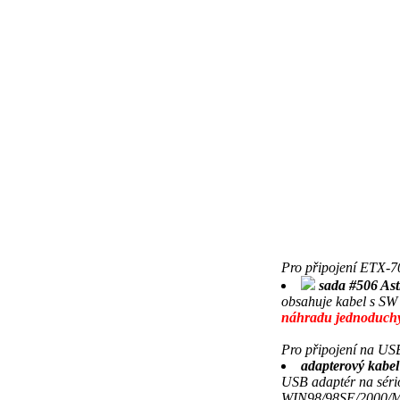
Pro připojení ETX-7
sada #506 As
obsahuje kabel s SW
náhradu jednoduch
Pro připojení na USB
adapterový kabel
USB adaptér na sério
WIN98/98SE/2000/ME