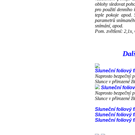
oblohy sledovat poh
pro použití denního 
teple pokoje apod.
parametrů snímaného o
snímání, apod.
Pom. zvětšení: 2,1x
Dalš
Sluneční foliový 
Naprosto bezpečný pr
Slunce v přirozené ž
Sluneční foliov
Naprosto bezpečný pr
Slunce v přirozené ž
Sluneční foliový 
Sluneční foliový 
Sluneční foliový 