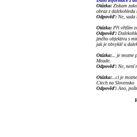
Další informace z d
Otázka:
Ziskam zakou
obraz z dalekohledu
Odpověď:
Ne, sada 
Otázka:
Při větším z
Odpověď:
Dalekohle
jiného objektivu s 
jak je obvyklé u dale
Otázka:
... je mozne
Meade.
Odpověď:
Ne, není 
Otázka:
...ci je moz
Ciech na Slovensko
Odpověď:
Ano, pošt