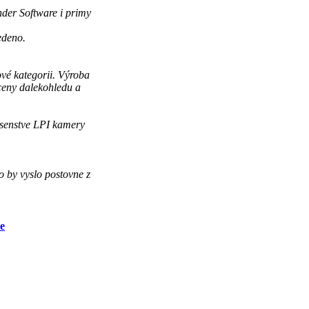
der Software i primy
edeno.
vé kategorii. Výroba
ceny dalekohledu a
usenstve LPI kamery
o by vyslo postovne z
e