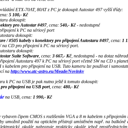
ovládání ETX-70AT, 80AT z PC je dokoupit Autostar 497 vyšší třídy:
cena:
5 100,- Kč
taru dokoupit:
ektory pro Autostar #497
, cena:
540,- Kč
- nedostupné
připojení k PC na sériový port
utostaru dokoupit:
are / #505 kabely s konektory pro připojení Autostaru #497
, cena:
1 1
 na CD pro připojení k PC na sériový port.
utostaru dokoupit:
ostar Suite Software
, cena:
3 667,- Kč
, nedostupná - na dotaz náhra
připojení Autostaru 497 k PC na sériový port včetně SW na CD s planet
 s kabelem pro připojení na USB. Tuto kameru lze používat i samostatn
ací na
http://www.atc-astro.eu/Meade/Novinky
aru k PC na USB je pak nutno ještě k tomuto dokoupit:
 pro připojení na USB port
, cena:
480,- Kč
lár
na USB, cena:
1 990,- Kč
 je vybaven čipem CMOS s rozlišením VGA a 8 m kabelem s připojením 
by umožnil použití na optickém přístroji umístěném např. na balkóně
lektronický okulár nahrazuje prakticky okulár jehož prostřednictvím