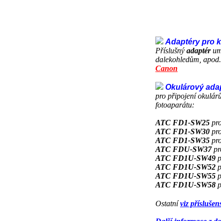
Adaptéry pro 
Příslušný
adaptér
umo
dalekohledům, apod..
Canon
Okulárový ada
pro připojení okulár
fotoaparátu:
ATC FD1-SW25
pro
ATC FD1-SW30
pro
ATC FD1-SW35
pro
ATC FDU-SW37
pr
ATC FD1U-SW49
p
ATC FD1U-SW52
p
ATC FD1U-SW55
p
ATC FD1U-SW58
p
Ostatní
viz přísluše