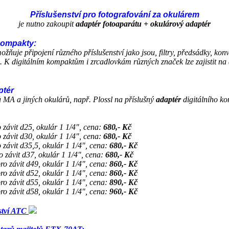
Příslušenství pro fotografování za okulárem
je nutno zakoupit
adaptér fotoaparátu + okulárový adaptér
kompakty:
žňuje připojení různého příslušenství jako jsou, filtry, předsádky, konv
 K digitálním kompaktům i zrcadlovkám různých značek lze zajistit na d
ptér
ů MA a jiných okulárů, např. Plossl na příslušný
adaptér
digitálního k
 závit d25, okulár 1 1/4", cena:
680,- Kč
 závit d30, okulár 1 1/4", cena:
680,- Kč
 závit d35,5, okulár 1 1/4", cena:
680,- Kč
o závit d37, okulár 1 1/4", cena:
680,- Kč
ro závit d49, okulár 1 1/4", cena:
860,- Kč
ro závit d52, okulár 1 1/4", cena:
860,- Kč
ro závit d55, okulár 1 1/4", cena:
890,- Kč
ro závit d58, okulár 1 1/4", cena:
960,- Kč
nství ATC