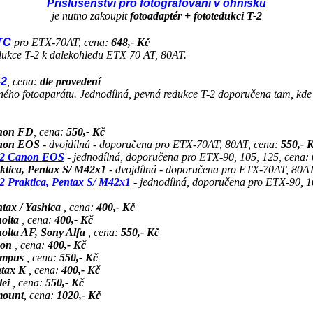
Příslušenství pro fotografování v ohnisku
je nutno zakoupit
fotoadaptér + fototedukci T-2
TC
pro ETX-70AT, cena:
648,- Kč
edukce T-2 k dalekohledu ETX 70 AT, 80AT.
-2
, cena:
dle provedení
šného fotoaparátu. Jednodílná, pevná redukce T-2 doporučena tam, kde
non FD
, cena:
550,- Kč
anon EOS
- dvojdílná - doporučena pro ETX-70AT, 80AT, cena:
550,- 
-2 Canon EOS
- jednodílná, doporučena pro ETX-90, 105, 125, cena:
ktica, Pentax S/ M42x1
- dvojdílná - doporučena pro ETX-70AT, 80A
2 Praktica, Pentax S/ M42x1
- jednodílná, doporučena pro ETX-90, 1
tax / Yashica
, cena:
400,- Kč
nolta
, cena:
400,- Kč
olta AF, Sony Alfa
, cena:
550,- Kč
kon
, cena:
400,- Kč
ympus
, cena:
550,- Kč
ntax K
, cena:
400,- Kč
lei
, cena:
550,- Kč
mount
, cena:
1020,- Kč