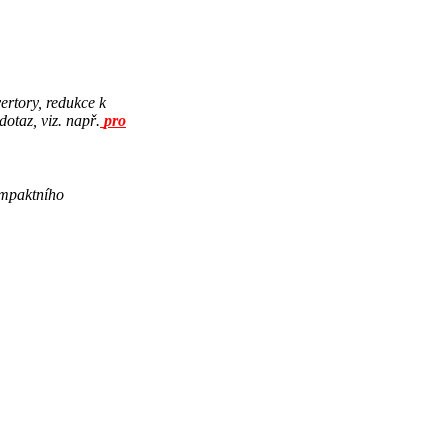
ertory, redukce k
otaz, viz. např.
pro
ompaktního