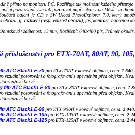
odlně přímo na monitoru PC. Rozšiřuje tak možnosti každého přístroje
i noční pozorování. Lze tak pozorovat např. útvary na Měsíci za dlou
 Součástí balení je CD s SW Ulead PhotoExplorer 7.0, který umožň
brazu, tj. rozlišení (resp. velikost obrazu), jas, kontrast, barevnou k
, Ohnisková vzdálenost: 13 mm, Rozlišení: 640x480 pix, Průměr okulár
í příslušenství pro ETX-70AT, 80AT, 90, 105
filtr ATC Black1 E-70
pro ETX-70AT v kovové objímce, cena:
1 640,
o vizuální pozorování a fotografování s upevněním před objektiv. Kvali
lutooranžové barvě.
ý filtr ATC Black1 E-80
pro ETX-80AT v kovové objímce, cena:
1 8
o vizuální pozorování a fotografování s upevněním před objektiv. Kvali
lutooranžové barvě.
filtr ATC Black1 E-90
pro ETX-90/AT v kovové objímce, cena:
2 040
filtr ATC Black1 E-105
pro ETX-105AT v kovové objímce, cena:
2 24
filtr ATC Black1 E-125
pro ETX-125AT v kovové objímce, cena:
2 44