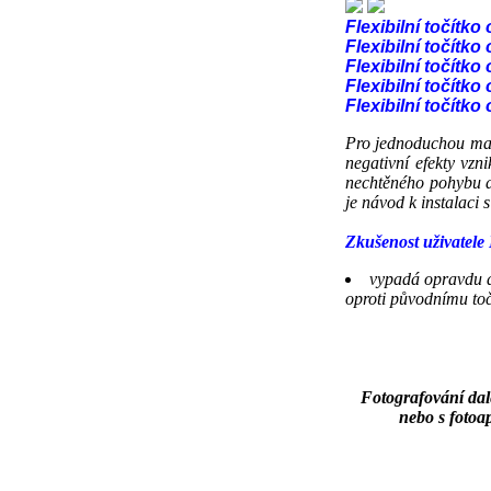
Flexibilní točítko
Flexibilní točítko
Flexibilní točítko
Flexibilní točítko
Flexibilní točítko
Pro jednoduchou manip
negativní efekty vzn
nechtěného pohybu da
je návod k instalaci 
Zkušenost uživatel
vypadá opravdu do
oproti původnímu toč
Fotografování dal
nebo s fotoa