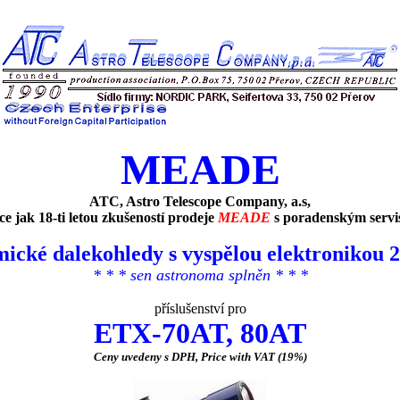
MEADE
ATC, Astro Telescope Company, a.s,
íce jak 18-ti letou zkušeností prodeje
MEADE
s poradenským serv
ické dalekohledy s vyspělou elektronikou 21
* * * sen astronoma splněn * * *
příslušenství pro
ETX-70AT, 80AT
Ceny uvedeny s DPH, Price with VAT (19%)