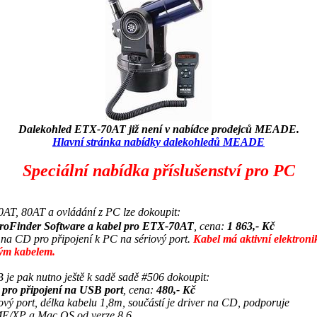
Dalekohled ETX-70AT již není v nabídce prodejců MEADE.
Hlavní stránka nabídky dalekohledů MEADE
Speciální nabídka příslušenství pro PC
0AT, 80AT a ovládání z PC lze dokoupit:
troFinder Software a kabel pro ETX-70AT
, cena:
1 863,- Kč
 na CD pro připojení k PC na sériový port.
Kabel má aktivní elektroni
ým kabelem.
 je pak nutno ještě k sadě sadě #506 dokoupit:
 pro připojení na USB port
, cena:
480,- Kč
vý port, délka kabelu 1,8m, součástí je driver na CD, podporuje
/XP a Mac OS od verze 8.6.