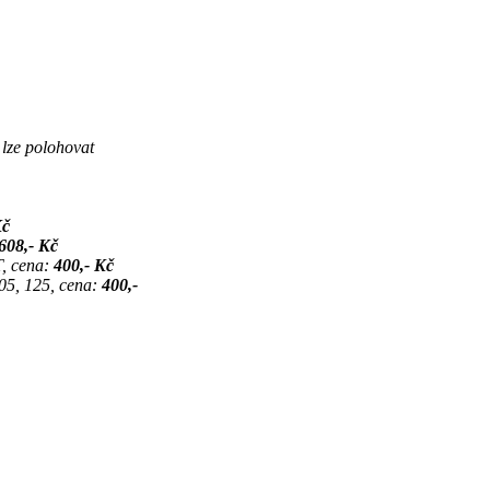
 lze polohovat
Kč
608,- Kč
T, cena:
400,- Kč
05, 125, cena:
400,-