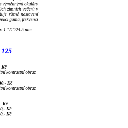
 s výměnnými okuláry
hých zimních večerů v
uje různé nastavení
orekci gama, frekvenci
u: 1 1/4"/24.5 mm
, 125
- Kč
tní kontrastní obraz
40,- Kč
tní kontrastní obraz
,- Kč
0,- Kč
0,- Kč