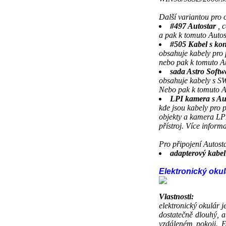
Další variantou pro 
#497 Autostar
, 
a pak k tomuto Autos
#505 Kabel s kon
obsahuje kabely pro 
nebo pak k tomuto A
sada Astro Softw
obsahuje kabely s SW
Nebo pak k tomuto A
LPI kamera s Aut
kde jsou kabely pro 
objekty a kamera LPI
přístroj.
Více inform
Pro připojení Autost
adapterový kabel
Elektronický oku
Vlastnosti:
elektronický okulár
dostatečně dlouhý, a
vzdáleném pokoji. E