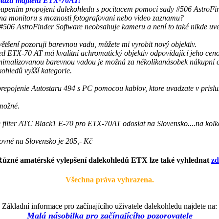
otazů majitelů ETX-70AT:
penim propojeni dalekohledu s pocitacem pomoci sady #506 AstroFin
 na monitoru s moznosti fotografovani nebo video zaznamu?
#506 AstroFinder Software neobsahuje kameru a není to také nikde uv
většení pozoruji barevnou vadu, můžete mi vyrobit nový objektiv.
d ETX-70 AT má kvalitní achromatický objektiv odpovídající jeho ceno
minimalizovanou barevnou vadou je možná za několikanásobek nákupní 
kohledů vyšší kategorie.
 prepojenie Autostaru 494 s PC pomocou kablov, ktore uvadzate v prisl
možné.
ne filter ATC Black1 E-70 pro ETX-70AT odoslat na Slovensko....na kolk
ovné na Slovensko je 205,- Kč
Různé amatérské vylepšení dalekohledů ETX lze také vyhlednat
zd
Všechna práva vyhrazena.
Základní informace pro začínajícího uživatele dalekohledu najdete na:
Malá násobilka pro začínajícího pozorovatele