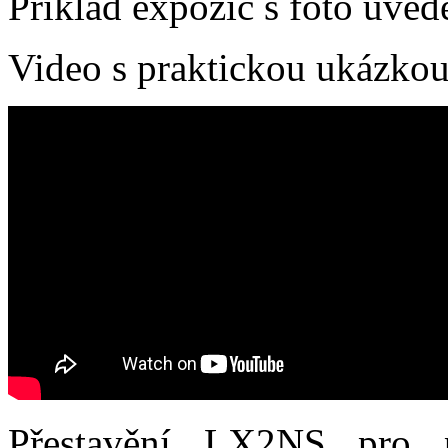
Příklad expozic s foto uve
Video s praktickou ukázko
Přestavění LX2NS pro p