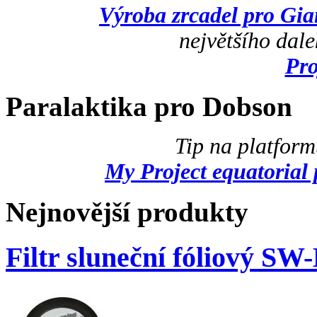
Výroba zrcadel pro Gi
největšího dal
Pr
Paralaktika pro Dobson
Tip na platfor
My Project equatorial 
Nejnovější produkty
Filtr sluneční fóliový SW