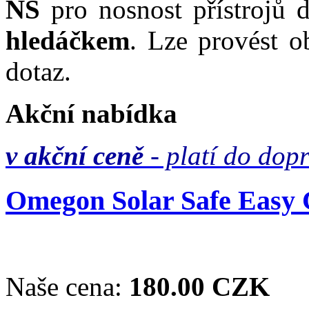
NS
pro nosnost přístrojů
hledáčkem
. Lze provést o
dotaz.
Akční nabídka
v akční ceně
- platí do dop
Omegon Solar Safe Easy C
Naše cena:
180.00 CZK