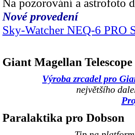
Na pozorování a astrofoto 
Nové provedení
Sky-Watcher NEQ-6 PRO 
Giant Magellan Telescop
Výroba zrcadel pro Gi
největšího dal
Pr
Paralaktika pro Dobson
Tip na platfor