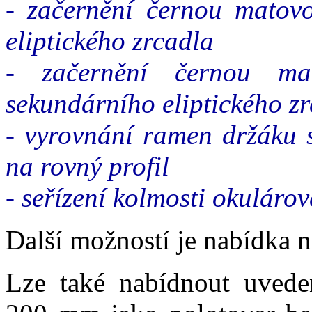
- začernění černou matov
eliptického zrcadla
- začernění černou m
sekundárního eliptického z
- vyrovnání ramen držáku s
na rovný profil
- seřízení kolmosti okuláro
Další možností je nabídka n
Lze také nabídnout uvede