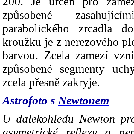
200. Je určen pro zamezen
způsobené zasahující
parabolického zrcadla d
kroužku je z nerezového pl
barvou. Zcela zamezí vzni
způsobené segmenty uchyc
zcela přesně zakryje.
Astrofoto s
Newtonem
U dalekohledu Newton pro 
asymetrické reflexy a ne