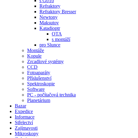
s GoTo
Refraktory
Refraktory Bresser
Newtony
Maksutov
Katadioptr
OTA
s montáží
pro Slunce
Montáže
Kopule
Zrcadlové systémy
CCD
Fotoaparáty
Příslušenství
Spektroskopie
Software
PC - počítačová technika
Planetárium
Bazar
Expedice
Informace
Střelectví
Zajímavosti
Mikroskopy