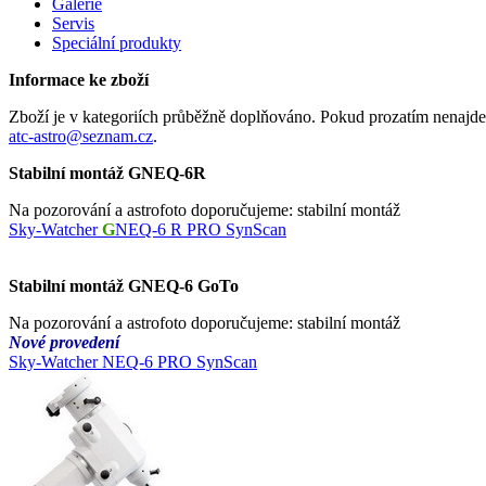
Galerie
Servis
Speciální produkty
Informace ke zboží
Zboží je v kategoriích průběžně doplňováno. Pokud prozatím nenajdet
atc-astro@seznam.cz
.
Stabilní montáž GNEQ-6R
Na pozorování a astrofoto doporučujeme: stabilní montáž
Sky-Watcher
G
NEQ-6 R PRO SynScan
Stabilní montáž GNEQ-6 GoTo
Na pozorování a astrofoto doporučujeme: stabilní montáž
Nové provedení
Sky-Watcher NEQ-6 PRO SynScan