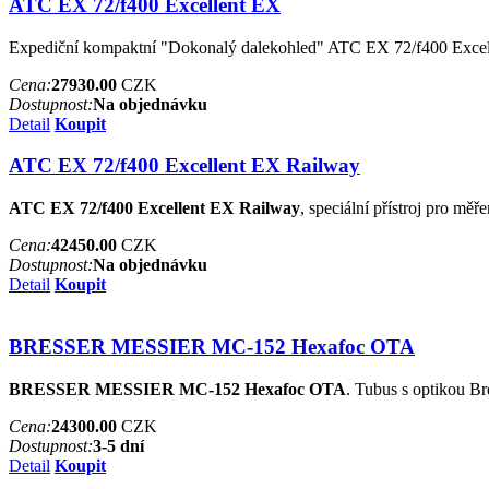
ATC EX 72/f400 Excellent EX
Expediční kompaktní "Dokonalý dalekohled" ATC EX 72/f400 Excel
Cena:
27930.00
CZK
Dostupnost:
Na objednávku
Detail
Koupit
ATC EX 72/f400 Excellent EX Railway
ATC EX 72/f400 Excellent EX Railway
, speciální přístroj pro mě
Cena:
42450.00
CZK
Dostupnost:
Na objednávku
Detail
Koupit
BRESSER MESSIER MC-152 Hexafoc OTA
BRESSER MESSIER MC-152 Hexafoc OTA
. Tubus s optikou B
Cena:
24300.00
CZK
Dostupnost:
3-5 dní
Detail
Koupit