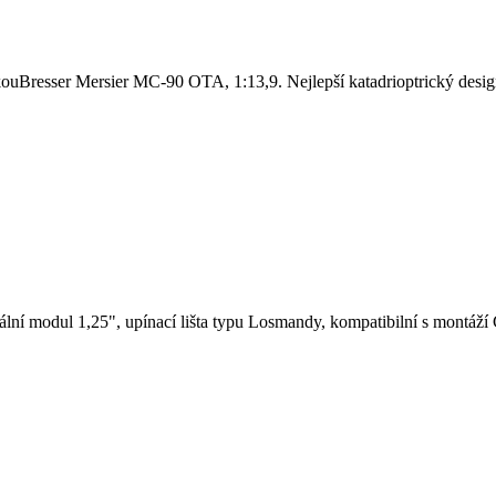
kouBresser Mersier MC-90 OTA, 1:13,9. Nejlepší katadrioptrický desig
tální modul 1,25", upínací lišta typu Losmandy, kompatibilní s montáž