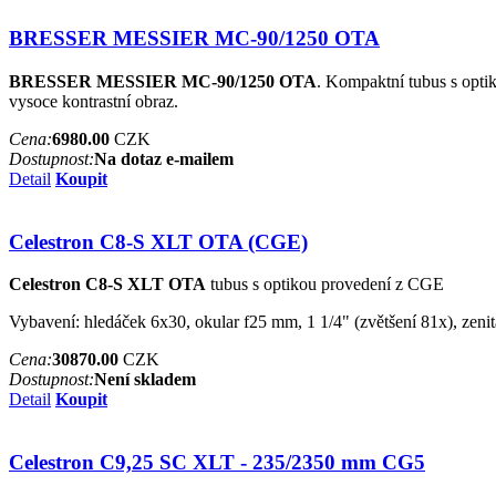
BRESSER MESSIER MC-90/1250 OTA
BRESSER MESSIER MC-90/1250 OTA
. Kompaktní tubus s opti
vysoce kontrastní obraz.
Cena:
6980.00
CZK
Dostupnost:
Na dotaz e-mailem
Detail
Koupit
Celestron C8-S XLT OTA (CGE)
Celestron C8-S XLT OTA
tubus s optikou provedení z CGE
Vybavení: hledáček 6x30, okular f25 mm, 1 1/4" (zvětšení 81x), zeni
Cena:
30870.00
CZK
Dostupnost:
Není skladem
Detail
Koupit
Celestron C9,25 SC XLT - 235/2350 mm CG5