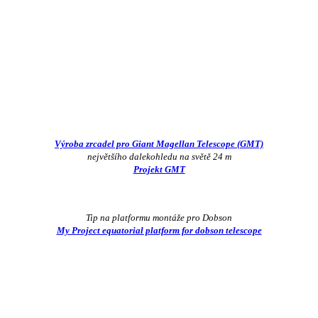
Výroba zrcadel pro Giant Magellan Telescope (GMT)
největšího dalekohledu na světě 24 m
Projekt GMT
Tip na platformu montáže pro Dobson
My Project equatorial platform for dobson telescope