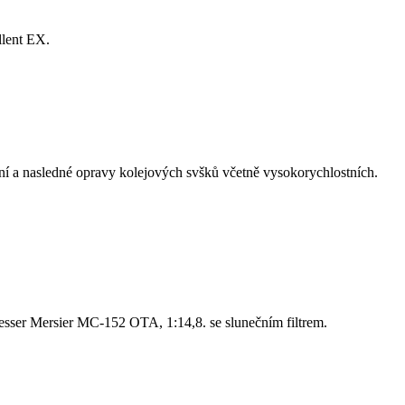
lent EX.
ření a nasledné opravy kolejových svšků včetně vysokorychlostních.
resser Mersier MC-152 OTA, 1:14,8. se slunečním filtrem.