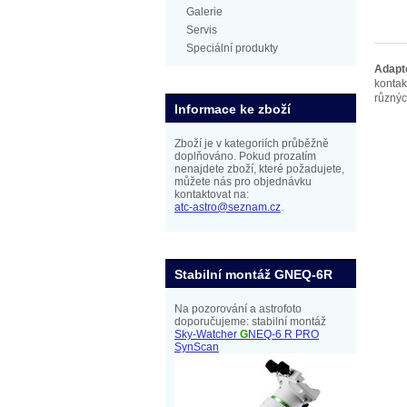
Galerie
Servis
Speciální produkty
Adapt
konta
různýc
Informace ke zboží
Zboží je v kategoriích průběžně
doplňováno. Pokud prozatím
nenajdete zboží, které požadujete,
můžete nás pro objednávku
kontaktovat na:
atc-astro@seznam.cz
.
Stabilní montáž GNEQ-6R
Na pozorování a astrofoto
doporučujeme: stabilní montáž
Sky-Watcher
G
NEQ-6 R PRO
SynScan