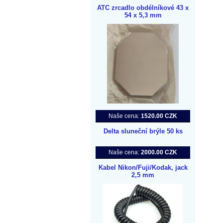
ATC zrcadlo obdélníkové 43 x
54 x 5,3 mm
Naše cena:
1520.00 CZK
Delta sluneční brýle 50 ks
Naše cena:
2000.00 CZK
Kabel Nikon/Fuji/Kodak, jack
2,5 mm