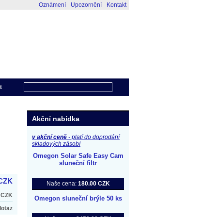
Oznámení
Upozornění
Kontakt
Váš nákupní košík
Váš košík je prázdný
t
Akční nabídka
v akční ceně
- platí do doprodání
skladových zásob!
Omegon Solar Safe Easy Cam
sluneční filtr
 CZK
Naše cena:
180.00 CZK
 CZK
Omegon sluneční brýle 50 ks
dotaz