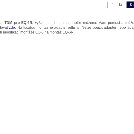
ks
er TDM pro EQ-6R,
vyžadujete-li tento adaptér, můžeme Vám pomoci a může
ktovat
zde
. Na každou montáž je adaptér odlišný. Nelze použít adaptér nebo ada
h modifikací montáže EQ-6 na montáž EQ-6R.