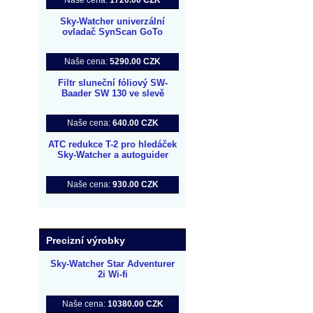
Naše cena:
1720.00 CZK
Sky-Watcher univerzální
ovladač SynScan GoTo
Naše cena:
5290.00 CZK
Filtr sluneční fóliový SW-
Baader SW 130 ve slevě
Naše cena:
640.00 CZK
ATC redukce T-2 pro hledáček
Sky-Watcher a autoguider
Naše cena:
930.00 CZK
Precizní výrobky
Sky-Watcher Star Adventurer
2i Wi-fi
Naše cena:
10380.00 CZK