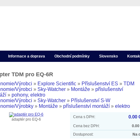
Informace a doprava
Obchodní podmínky
Slovensko
Kontak
pter TDM pro EQ-6R
onomie/Výrobci
»
Explore Scientific
»
Příslušenství ES
»
TDM
onomie/Výrobci
»
Sky-Watcher
»
Montáže
»
příslušenství
áží
»
pohony, elektro
onomie/Výrobci
»
Sky-Watcher
»
Příslušenství S-W
onomie/Výrobky
»
Montáže
»
příslušenství montáží
»
elektro
0.00
Cena s DPH:
adaptér pro EQ-6
Cena bez DPH:
0.00
Dostupnost:
Na 