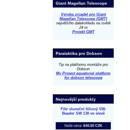
Giant Magellan Telescope
(GMT)
Výroba zrcadel pro Giant
Magellan Telescope (GMT)
největšího dalekohledu na světě
24 m
Projekt GMT
Paralaktika pro Dobson
Tip na platformu montáže pro
Dobson
My Project equatorial platform
for dobson telescope
Nejnovější produkty
Filtr sluneční fóliový SW-
Baader SW 130 ve slevě
Naše cena:
640.00 CZK