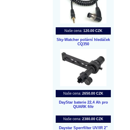
Naše cena:
120.00 CZK
Sky-Watcher polární hledáček
CQ350
Naše cena:
2650.00 CZK
DayStar baterie 22,4 Ah pro
QUARK filtr
Naše cena:
2380.00 CZK
Daystar Sperrfilter UV/IR 2"