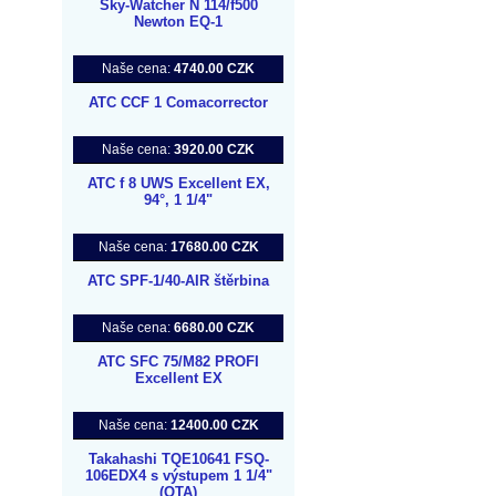
Sky-Watcher N 114/f500
Newton EQ-1
Naše cena:
4740.00 CZK
ATC CCF 1 Comacorrector
Naše cena:
3920.00 CZK
ATC f 8 UWS Excellent EX,
94°, 1 1/4"
Naše cena:
17680.00 CZK
ATC SPF-1/40-AIR štěrbina
Naše cena:
6680.00 CZK
ATC SFC 75/M82 PROFI
Excellent EX
Naše cena:
12400.00 CZK
Takahashi TQE10641 FSQ-
106EDX4 s výstupem 1 1/4"
(OTA)