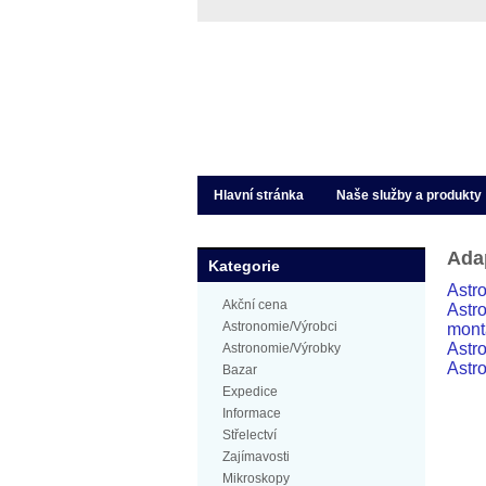
Hlavní stránka
Naše služby a produkty
Ada
Kategorie
Astr
Akční cena
Astr
Astronomie/Výrobci
mont
Astr
Astronomie/Výrobky
Astr
Bazar
Expedice
Informace
Střelectví
Zajímavosti
Mikroskopy