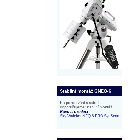
Stabilní montáž GNEQ-6
GoTo
Na pozorování a astrofoto
doporučujeme: stabilní montáž
Nové provedení
Sky-Watcher NEQ-6 PRO SynScan