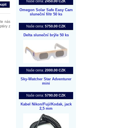
Naše cena:
2450.00 CZK
Omegon Solar Safe Easy Cam
sluneční filtr 50 ks
te nás
ptéry z
Naše cena:
5750.00 CZK
Delta sluneční brýle 50 ks
Naše cena:
2000.00 CZK
Sky-Watcher Star Adventurer
mini
Naše cena:
5790.00 CZK
Kabel Nikon/Fuji/Kodak, jack
2,5 mm