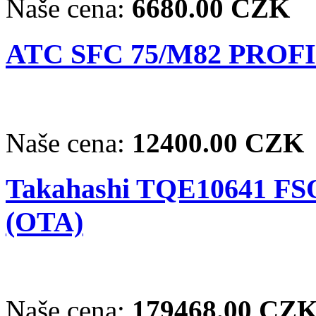
Naše cena:
6680.00 CZK
ATC SFC 75/M82 PROFI 
Naše cena:
12400.00 CZK
Takahashi TQE10641 FSQ
(OTA)
Naše cena:
179468.00 CZ