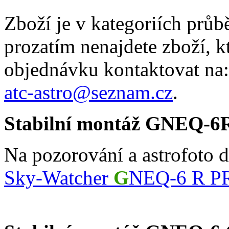
Zboží je v kategoriích prů
prozatím nenajdete zboží, k
objednávku kontaktovat na:
atc-astro@seznam.cz
.
Stabilní montáž GNEQ-6
Na pozorování a astrofoto 
Sky-Watcher
G
NEQ-6 R P