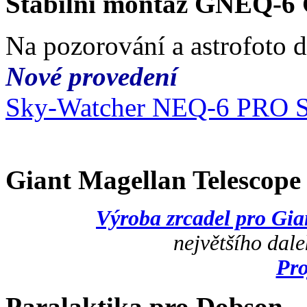
Stabilní montáž GNEQ-6
Na pozorování a astrofoto 
Nové provedení
Sky-Watcher NEQ-6 PRO 
Giant Magellan Telescop
Výroba zrcadel pro Gi
největšího dal
Pr
Paralaktika pro Dobson