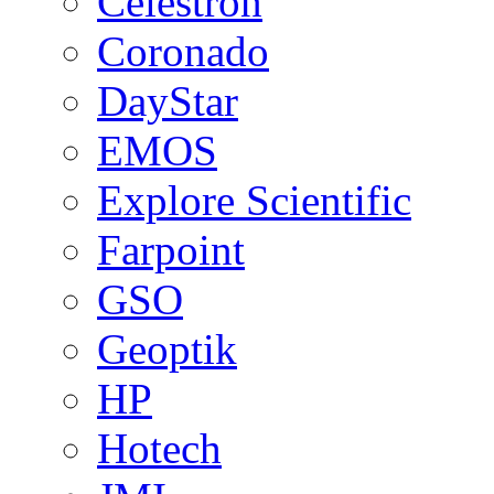
Celestron
Coronado
DayStar
EMOS
Explore Scientific
Farpoint
GSO
Geoptik
HP
Hotech