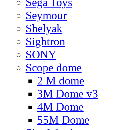
Sega Toys
Seymour
Shelyak
Sightron
SONY
Scope dome
2 M dome
3M Dome v3
4M Dome
55M Dome