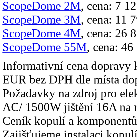
ScopeDome 2M
, cena: 7 
ScopeDome 3M
, cena: 11
ScopeDome 4M
, cena: 26
ScopeDome 55M
, cena: 4
Informativní cena dopravy 
EUR bez DPH dle místa do
Požadavky na zdroj pro ele
AC/ 1500W jištění 16A na n
Ceník kopulí a komponent
Zajišťujeme instalaci kopulí