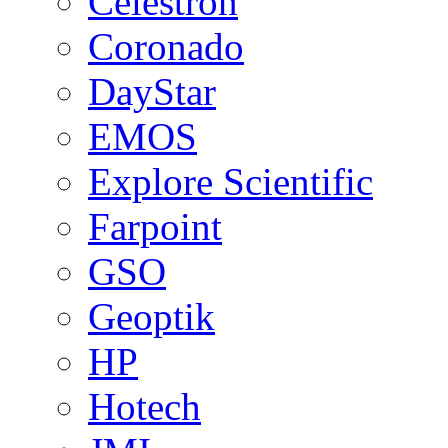
Celestron
Coronado
DayStar
EMOS
Explore Scientific
Farpoint
GSO
Geoptik
HP
Hotech