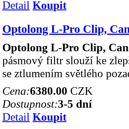
Detail
Koupit
Optolong L-Pro Clip, C
Optolong L-Pro Clip, C
pásmový filtr slouží ke zle
se ztlumením světlého poza
Cena:
6380.00
CZK
Dostupnost:
3-5 dní
Detail
Koupit