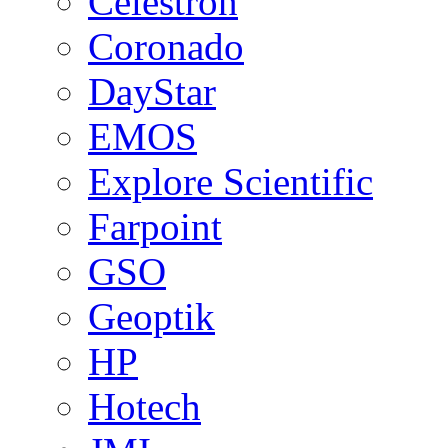
Celestron
Coronado
DayStar
EMOS
Explore Scientific
Farpoint
GSO
Geoptik
HP
Hotech