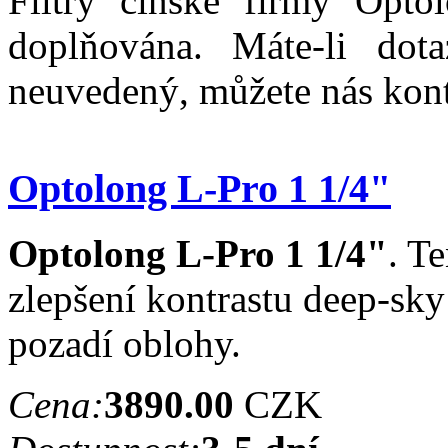
Filtry čínské firmy Optol
doplňována. Máte-li dot
neuvedený, můžete nás kon
Optolong L-Pro 1 1/4"
Optolong L-Pro 1 1/4"
. T
zlepšení kontrastu deep-sky
pozadí oblohy.
Cena:
3890.00
CZK