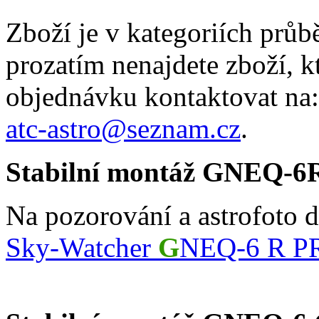
Zboží je v kategoriích prů
prozatím nenajdete zboží, k
objednávku kontaktovat na:
atc-astro@seznam.cz
.
Stabilní montáž GNEQ-6
Na pozorování a astrofoto 
Sky-Watcher
G
NEQ-6 R P