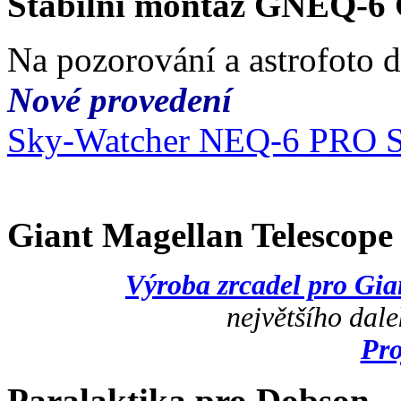
Stabilní montáž GNEQ-6
Na pozorování a astrofoto 
Nové provedení
Sky-Watcher NEQ-6 PRO 
Giant Magellan Telescop
Výroba zrcadel pro Gi
největšího dal
Pr
Paralaktika pro Dobson