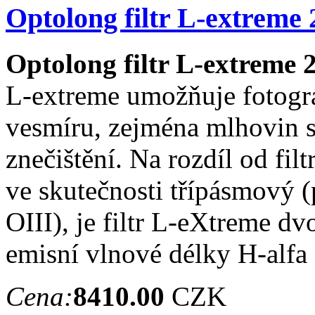
Optolong filtr L-extreme 
Optolong filtr L-extreme 
L-extreme umožňuje fotogr
vesmíru, zejména mlhovin 
znečištění. Na rozdíl od fi
ve skutečnosti třípásmový (
OIII), je filtr L-eXtreme d
emisní vlnové délky H-alfa 
Cena:
8410.00
CZK