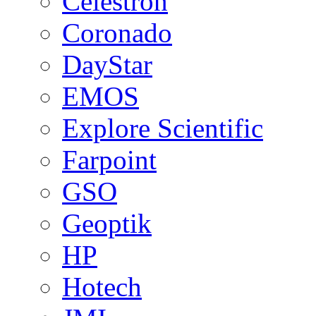
Celestron
Coronado
DayStar
EMOS
Explore Scientific
Farpoint
GSO
Geoptik
HP
Hotech