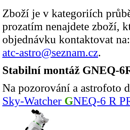
Zboží je v kategoriích prů
prozatím nenajdete zboží, k
objednávku kontaktovat na:
atc-astro@seznam.cz
.
Stabilní montáž GNEQ-6
Na pozorování a astrofoto 
Sky-Watcher
G
NEQ-6 R P