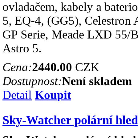
ovladačem, kabely a bater
5, EQ-4, (GG5), Celestro
GP Serie, Meade LXD 55/Br
Astro 5.
Cena:
2440.00
CZK
Dostupnost:
Není skladem
Detail
Koupit
Sky-Watcher polární hle