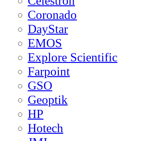
Celestron
Coronado
DayStar
EMOS
Explore Scientific
Farpoint
GSO
Geoptik
HP
Hotech