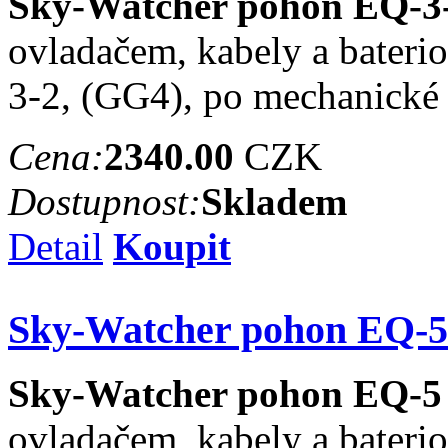
Sky-Watcher pohon EQ-3-
ovladačem, kabely a bater
3-2, (GG4), po mechanické 
Cena:
2340.00
CZK
Dostupnost:
Skladem
Detail
Koupit
Sky-Watcher pohon EQ-5 
Sky-Watcher pohon EQ-5 
ovladačem, kabely a bater