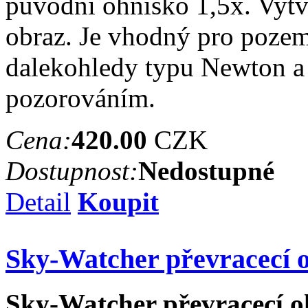
původní ohnisko 1,5x. Vytv
obraz. Je vhodný pro poze
dalekohledy typu Newton a
pozorováním.
Cena:
420.00
CZK
Dostupnost:
Nedostupné
Detail
Koupit
Sky-Watcher převracecí 
Sky-Watcher převracecí 