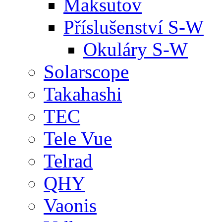
Maksutov
Příslušenství S-W
Okuláry S-W
Solarscope
Takahashi
TEC
Tele Vue
Telrad
QHY
Vaonis