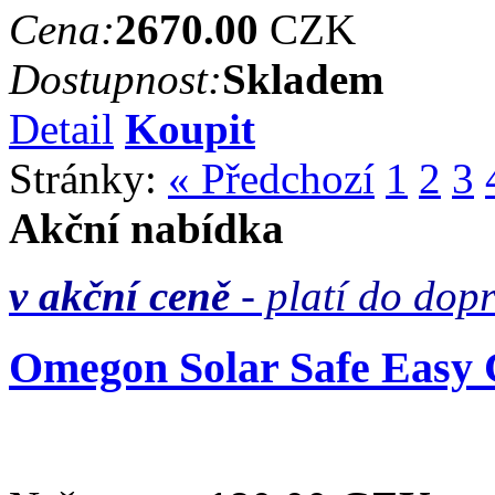
Cena:
2670.00
CZK
Dostupnost:
Skladem
Detail
Koupit
Stránky:
« Předchozí
1
2
3
Akční nabídka
v akční ceně
- platí do dop
Omegon Solar Safe Easy C