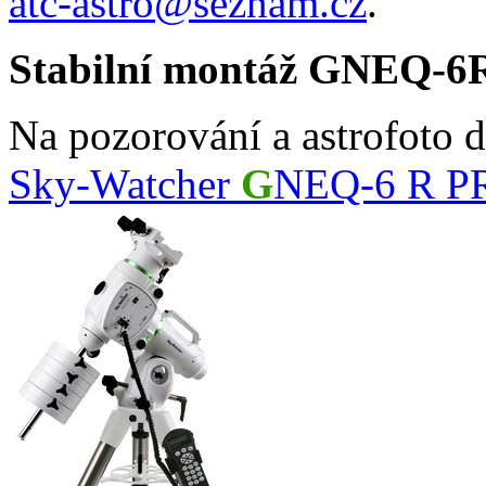
atc-astro@seznam.cz
.
Stabilní montáž GNEQ-6
Na pozorování a astrofoto 
Sky-Watcher
G
NEQ-6 R P